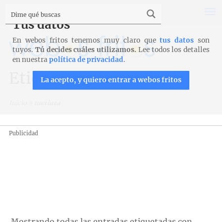
Tus datos
En webos fritos tenemos muy claro que
tus datos
son
tuyos.
Tú decides cuáles utilizamos.
Lee todos los detalles
en nuestra
política de privacidad
.
Etiqueta: merluza
La acepto, y quiero entrar a webos fritos
Inicio
>
merluza
Publicidad
Mostrando todas las entradas etiquetadas con