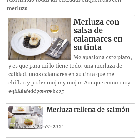
merluza
Merluza con
salsa de
calamares en
su tinta
Me apasiona este plato,
y es que para mí lo tiene todo: una merluza de
calidad, unos calamares en su tinta que me
chiflan y poder mojar y mojar. Aunque como muy
equilibrado, con el...
publicado el 27-07-2025
Merluza rellena de salmón
publicado el 20-01-2021