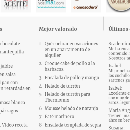
s
Mejor valorado
Últimos
 chocolate
Qué cocinar en vacaciones
Srademim
Me ha encan
en un apartamento de
 mantequilla
contenido, 
alquiler
Nosotros ta
Croque cake de pollo a la
Isabel:
ojaldre
barbacoa
Mi principa
en salsa
los cuchillo
Ensalada de pollo y mango
sartenes gas
l pan con
Helado de turrón
Isabel:
n retardada en
Excelente e
Helado de turrón para
soy muy de 
Thermomix
 masa blanca
arroz, legum
Mousse helado de naranja
Maria Áng
párragos
Tienen una 
Paté marinero
ahre en brev
 Vídeo receta
Ensalada templada de sepia
Susana: