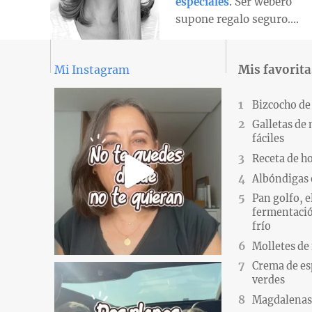
especiales
. Ser webero
supone regalo seguro….
Mis favorita
Mi Instagram
Bizcocho de
Galletas de
fáciles
Receta de h
Albóndigas 
Pan golfo, e
fermentació
frío
Molletes de
Crema de es
verdes
Magdalenas.