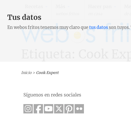
Recetas
Más
Hacer pan
Me
fáciles
webos fritos
en casa
de 
Tus datos
En webos fritos tenemos muy claro que
tus datos
son tuyos.
Etiqueta: Cook Ex
Inicio
>
Cook Expert
Síguenos en redes sociales