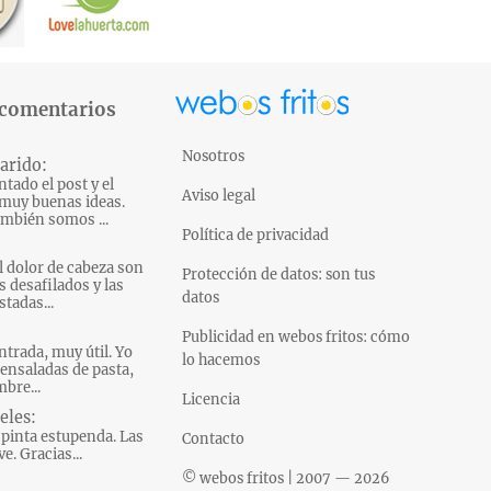
 comentarios
Nosotros
arido:
tado el post y el
Aviso legal
muy buenas ideas.
mbién somos ...
Política de privacidad
l dolor de cabeza son
Protección de datos: son tus
s desafilados y las
datos
tadas...
Publicidad en webos fritos: cómo
ntrada, muy útil. Yo
lo hacemos
ensaladas de pasta,
bre...
Licencia
eles:
pinta estupenda. Las
Contacto
e. Gracias...
© webos fritos | 2007 — 2026