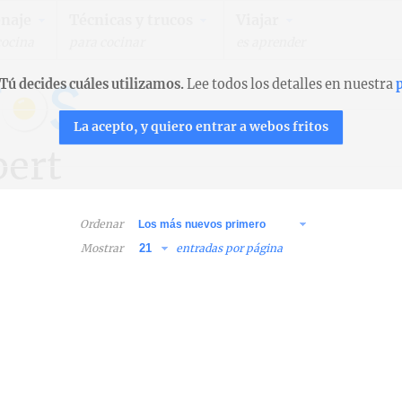
naje
Técnicas y trucos
Viajar
cocina
para cocinar
es aprender
Tú decides cuáles utilizamos.
Lee todos los detalles en nuestra
p
La acepto, y quiero entrar a webos fritos
pert
Ordenar
Mostrar
entradas por página