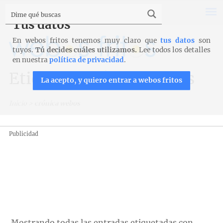
Tus datos
En webos fritos tenemos muy claro que
tus datos
son
tuyos.
Tú decides cuáles utilizamos.
Lee todos los detalles
en nuestra
política de privacidad
.
Etiqueta: crónica webos
La acepto, y quiero entrar a webos fritos
Inicio
>
crónica webos
Publicidad
Mostrando todas las entradas etiquetadas con