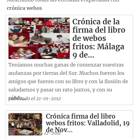
crónica webos
Crónica de la
firma del libro
de webos
fritos: Málaga
9 de…
Teníamos muchas ganas de comenzar nuestras
andanzas por tierras del Sur. Muchos fueron los
amigos que fueron con su libro y con la ilusión de
saludarnos y pasar un rato juntos, y con su
cálida...
publicado el 21-01-2012
Crónica firma del libro
webos fritos: Valladolid, 19
de Nov...
publicado el 07-12-2011