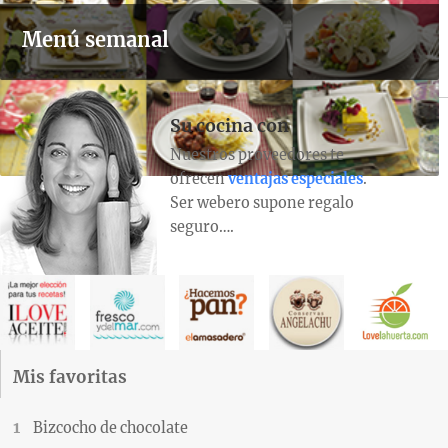
Menú semanal
Su cocina con
Nuestros proveedores te
ofrecen
ventajas especiales
.
Ser webero supone regalo
seguro….
Mis favoritas
Bizcocho de chocolate