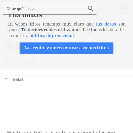
Tus datos
En webos fritos tenemos muy claro que
tus datos
son
tuyos.
Tú decides cuáles utilizamos.
Lee todos los detalles
en nuestra
política de privacidad
.
Etiqueta: cuajada
La acepto, y quiero entrar a webos fritos
Inicio
>
cuajada
Publicidad
Mostrando todas las entradas etiquetadas con