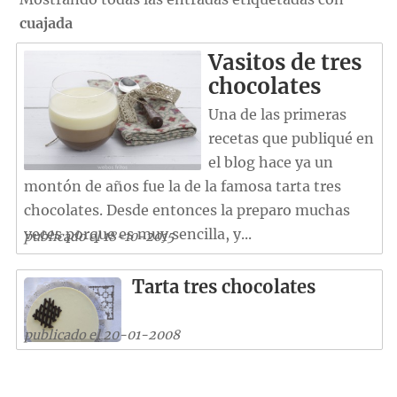
cuajada
Vasitos de tres
chocolates
Una de las primeras
recetas que publiqué en
el blog hace ya un
montón de años fue la de la famosa tarta tres
chocolates. Desde entonces la preparo muchas
veces porque es muy sencilla, y...
publicado el 18-10-2015
Tarta tres chocolates
publicado el 20-01-2008