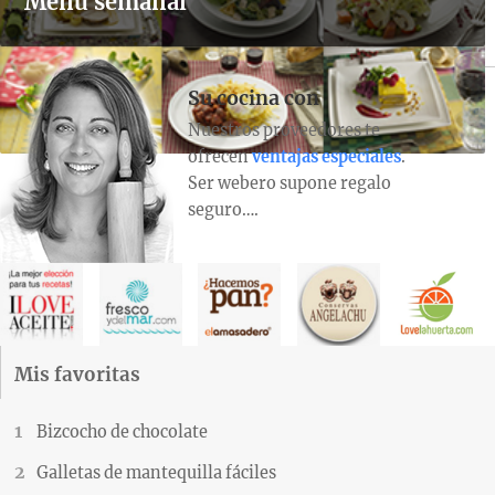
Menú semanal
Su cocina con
Nuestros proveedores te
ofrecen
ventajas especiales
.
Ser webero supone regalo
seguro….
Mis favoritas
Bizcocho de chocolate
Galletas de mantequilla fáciles