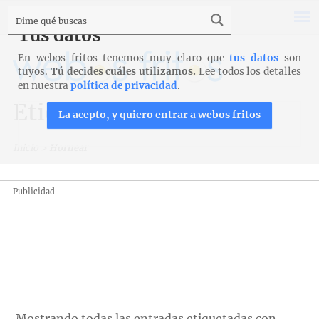
Tus datos
En webos fritos tenemos muy claro que
tus datos
son
tuyos.
Tú decides cuáles utilizamos.
Lee todos los detalles
en nuestra
política de privacidad
.
Etiqueta: Hornear
La acepto, y quiero entrar a webos fritos
Inicio
>
Hornear
Publicidad
Mostrando todas las entradas etiquetadas con