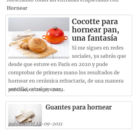
Hornear
Cocotte para
hornear pan,
una fantasía
Si me sigues en redes
sociales, ya sabrás que
desde que estuve en París en 2020 y pude
comprobar de primera mano los resultados de
hornear en cerámica refractaria, de una manera
sencilla, consigo unas...
publicado el 26-03-2023
Guantes para hornear
publicado el 22-09-2021