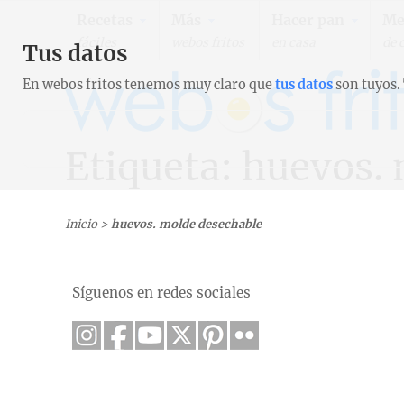
Recetas
Más
Hacer pan
Me
fáciles
webos fritos
en casa
de 
Tus datos
En webos fritos tenemos muy claro que
tus datos
son tuyos.
Etiqueta: huevos.
Inicio
>
huevos. molde desechable
Síguenos en redes sociales