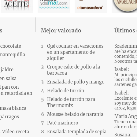
s
Mejor valorado
Últimos
 chocolate
Qué cocinar en vacaciones
Srademim
Me ha encan
en un apartamento de
 mantequilla
contenido, 
alquiler
Nosotros ta
Croque cake de pollo a la
Isabel:
ojaldre
barbacoa
Mi principa
en salsa
los cuchillo
Ensalada de pollo y mango
sartenes gas
l pan con
Helado de turrón
Isabel:
n retardada en
Excelente e
Helado de turrón para
soy muy de 
Thermomix
 masa blanca
arroz, legum
Mousse helado de naranja
Maria Áng
párragos
Tienen una 
Paté marinero
ahre en brev
 Vídeo receta
Ensalada templada de sepia
Susana: