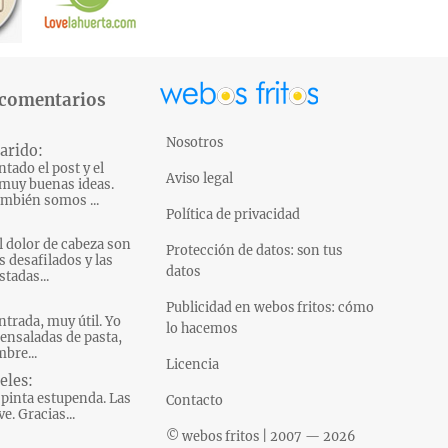
 comentarios
Nosotros
arido:
tado el post y el
Aviso legal
muy buenas ideas.
mbién somos ...
Política de privacidad
l dolor de cabeza son
Protección de datos: son tus
s desafilados y las
datos
tadas...
Publicidad en webos fritos: cómo
ntrada, muy útil. Yo
lo hacemos
ensaladas de pasta,
bre...
Licencia
eles:
pinta estupenda. Las
Contacto
e. Gracias...
© webos fritos | 2007 — 2026