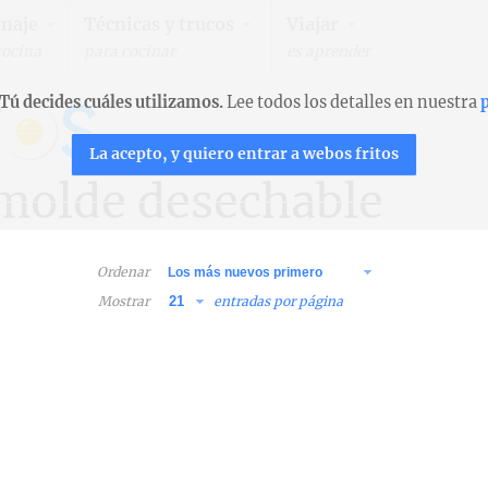
naje
Técnicas y trucos
Viajar
cocina
para cocinar
es aprender
Tú decides cuáles utilizamos.
Lee todos los detalles en nuestra
p
La acepto, y quiero entrar a webos fritos
 molde desechable
Ordenar
Mostrar
entradas por página