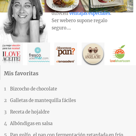
Nuestros proveedores te
ofrecen
ventajas especiales
.
Ser webero supone regalo
seguro….
Mis favoritas
Bizcocho de chocolate
Galletas de mantequilla fáciles
Receta de hojaldre
Albóndigas en salsa
Pan golfo, el pan con fermentación retardada en frío