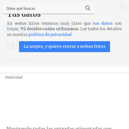
Tus datos
En webos fritos tenemos muy claro que
tus datos
son
tuyos.
Tú decides cuáles utilizamos.
Lee todos los detalles
en nuestra
política de privacidad
.
Etiqueta: lacón
La acepto, y quiero entrar a webos fritos
Inicio
>
lacón
Publicidad
Mostrando todas las entradas etiquetadas con