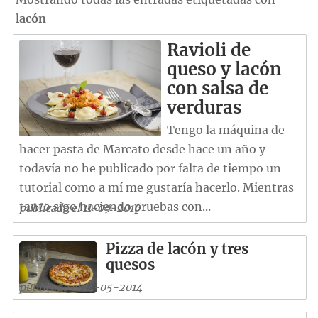
lacón
Ravioli de
queso y lacón
con salsa de
verduras
Tengo la máquina de
hacer pasta de Marcato desde hace un año y
todavía no he publicado por falta de tiempo un
tutorial como a mí me gustaría hacerlo. Mientras
tanto sigo haciendo pruebas con...
publicado el 11-09-2016
Pizza de lacón y tres
quesos
publicado el 14-05-2014