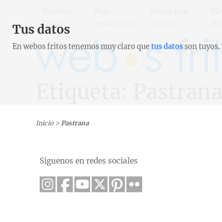
Recetas
Más
Hacer pan
Me
fáciles
webos fritos
en casa
de 
Tus datos
En webos fritos tenemos muy claro que
tus datos
son tuyos.
Etiqueta: Pastran
Inicio
>
Pastrana
Síguenos en redes sociales