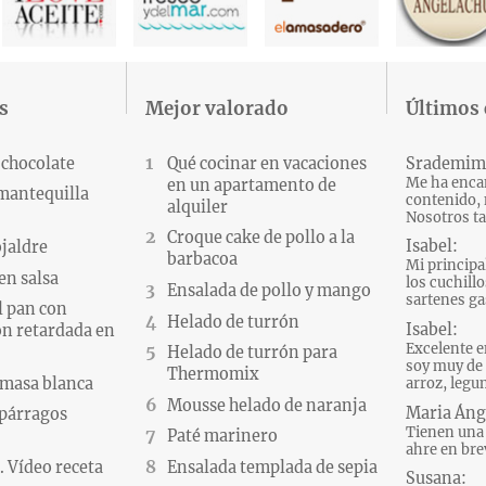
s
Mejor valorado
Últimos
 chocolate
Qué cocinar en vacaciones
Srademim
Me ha encan
en un apartamento de
 mantequilla
contenido, 
alquiler
Nosotros ta
Croque cake de pollo a la
Isabel:
ojaldre
barbacoa
Mi principa
en salsa
los cuchillo
Ensalada de pollo y mango
sartenes gas
l pan con
Helado de turrón
Isabel:
n retardada en
Excelente e
Helado de turrón para
soy muy de 
Thermomix
 masa blanca
arroz, legum
Mousse helado de naranja
Maria Áng
párragos
Tienen una 
Paté marinero
ahre en brev
 Vídeo receta
Ensalada templada de sepia
Susana: