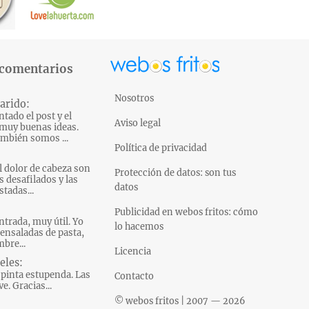
 comentarios
Nosotros
arido:
tado el post y el
Aviso legal
muy buenas ideas.
mbién somos ...
Política de privacidad
l dolor de cabeza son
Protección de datos: son tus
s desafilados y las
datos
tadas...
Publicidad en webos fritos: cómo
ntrada, muy útil. Yo
lo hacemos
ensaladas de pasta,
bre...
Licencia
eles:
pinta estupenda. Las
Contacto
e. Gracias...
© webos fritos | 2007 — 2026