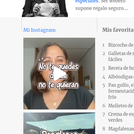
especiales
. Ser webero
supone regalo seguro….
Mis favorita
Mi Instagram
Bizcocho de
Galletas de
fáciles
Receta de h
Albóndigas 
Pan golfo, e
fermentació
frío
Molletes de
Crema de es
verdes
Magdalenas.