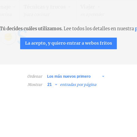
naje
Técnicas y trucos
Viajar
cocina
para cocinar
es aprender
Tú decides cuáles utilizamos.
Lee todos los detalles en nuestra
p
La acepto, y quiero entrar a webos fritos
a
Ordenar
Mostrar
entradas por página