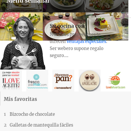
Menú semanal
Su cocina con
Nuestros proveedores te
ofrecen
ventajas especiales
.
Ser webero supone regalo
seguro….
Mis favoritas
Bizcocho de chocolate
Galletas de mantequilla fáciles