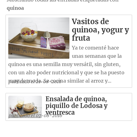
quinoa
Vasitos de
quinoa, yogur y
fruta
Ya te comenté hace
unas semanas que la
quinoa es una semilla muy versátil, sin gluten,
con un alto poder nutricional y que se ha puesto
muy de moda. Se cocina similar al arroz y...
publicado el 21-08-2016
Ensalada de quinoa,
piquillo de Lodosa y
ventresca
publicado el 07-08-2016