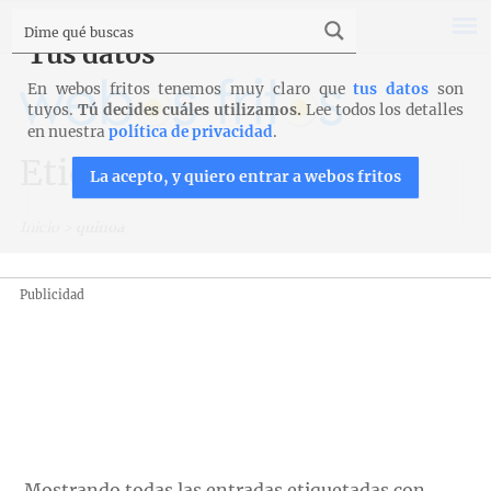
Tus datos
En webos fritos tenemos muy claro que
tus datos
son
tuyos.
Tú decides cuáles utilizamos.
Lee todos los detalles
en nuestra
política de privacidad
.
Etiqueta: quinoa
La acepto, y quiero entrar a webos fritos
Inicio
>
quinoa
Publicidad
Mostrando todas las entradas etiquetadas con