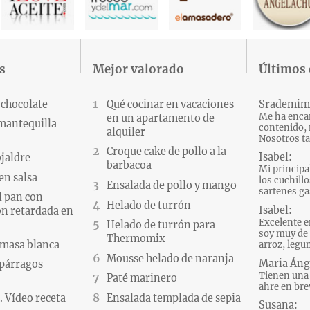
s
Mejor valorado
Últimos
 chocolate
Qué cocinar en vacaciones
Srademim
Me ha encan
en un apartamento de
 mantequilla
contenido, 
alquiler
Nosotros ta
Croque cake de pollo a la
Isabel:
ojaldre
barbacoa
Mi principa
en salsa
los cuchillo
Ensalada de pollo y mango
sartenes gas
l pan con
Helado de turrón
Isabel:
n retardada en
Excelente e
Helado de turrón para
soy muy de 
Thermomix
 masa blanca
arroz, legum
Mousse helado de naranja
Maria Áng
párragos
Tienen una 
Paté marinero
ahre en brev
 Vídeo receta
Ensalada templada de sepia
Susana: