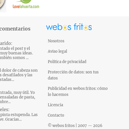
 comentarios
Nosotros
arido:
tado el post y el
Aviso legal
muy buenas ideas.
mbién somos ...
Política de privacidad
l dolor de cabeza son
Protección de datos: son tus
s desafilados y las
datos
tadas...
Publicidad en webos fritos: cómo
ntrada, muy útil. Yo
lo hacemos
ensaladas de pasta,
bre...
Licencia
eles:
pinta estupenda. Las
Contacto
e. Gracias...
© webos fritos | 2007 — 2026