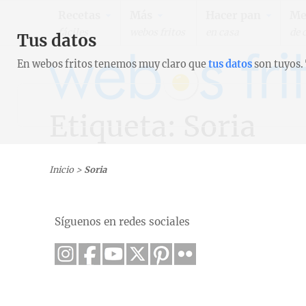
Recetas
Más
Hacer pan
Me
fáciles
webos fritos
en casa
de 
Tus datos
En webos fritos tenemos muy claro que
tus datos
son tuyos.
Etiqueta: Soria
Inicio
>
Soria
Síguenos en redes sociales