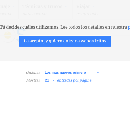
naje
Técnicas y trucos
Viajar
cocina
para cocinar
es aprender
Tú decides cuáles utilizamos.
Lee todos los detalles en nuestra
p
La acepto, y quiero entrar a webos fritos
Ordenar
Mostrar
entradas por página