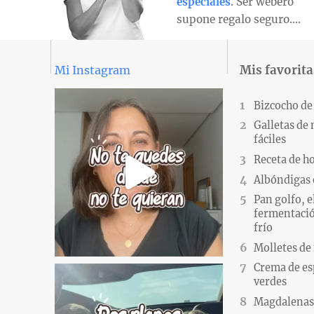
especiales
. Ser webero
supone regalo seguro….
Mis favorita
Mi Instagram
Bizcocho de
Galletas de
fáciles
Receta de h
Albóndigas 
Pan golfo, e
fermentació
frío
Molletes de
Crema de es
verdes
Magdalenas.