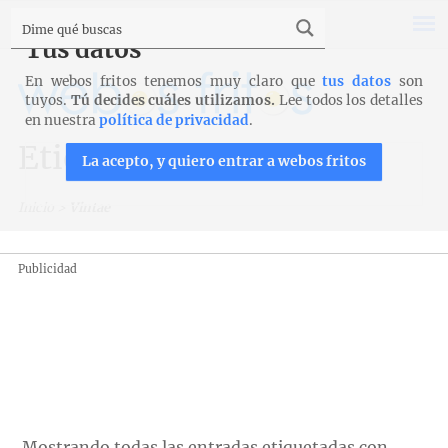
Tus datos
En webos fritos tenemos muy claro que
tus datos
son
tuyos.
Tú decides cuáles utilizamos.
Lee todos los detalles
en nuestra
política de privacidad
.
Etiqueta: Vintae
La acepto, y quiero entrar a webos fritos
Inicio
>
Vintae
Publicidad
Mostrando todas las entradas etiquetadas con