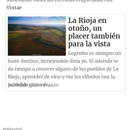
Vintae
La Rioja en
otoño, un
placer también
para la vista
Logroño es siempre un
buen destino, inmejorable diría yo. Si además te
da tiempo a conocer alguno de los pueblos de La
Rioja, aprender de vino y ver los viñedos con la
increíble gama de...
publicado el 12-01-2020
Publicidad