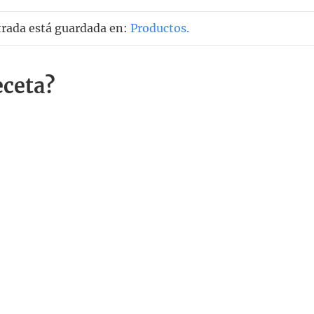
trada está guardada en:
Productos
.
eceta?