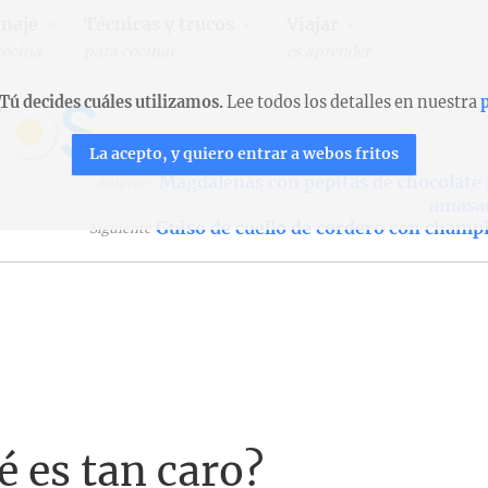
naje
Técnicas y trucos
Viajar
cocina
para cocinar
es aprender
Tú decides cuáles utilizamos.
Lee todos los detalles en nuestra
p
La acepto, y quiero entrar a webos fritos
Magdalenas con pepitas de chocolate
Anterior
amasa
Guiso de cuello de cordero con cham
Siguiente
 es tan caro?