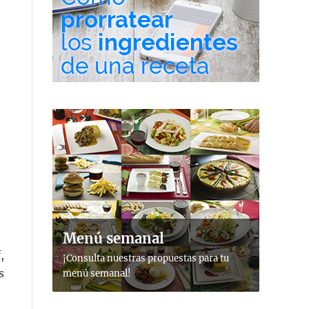
Menú semanal
,
¡Consulta nuestras propuestas para tu
s
menú semanal!