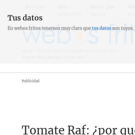
Recetas
Más
Hacer pan
Me
fáciles
webos fritos
en casa
de 
Tus datos
En webos fritos tenemos muy claro que
tus datos
son tuyos.
Inicio
>
Trucos, técnicas y productos
>
Productos
>
Tomate Raf: ¿por qué es tan caro?
Publicidad
Tomate Raf: ¿por qué