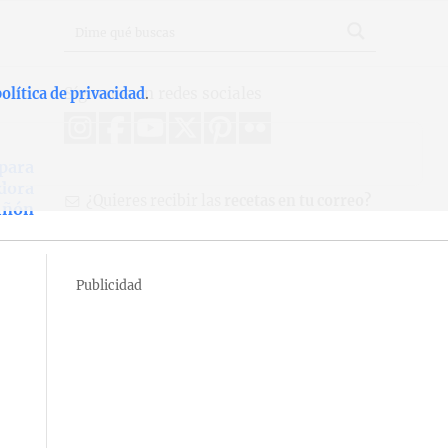
Síguenos en redes sociales
olítica de privacidad
.
 para
dora
¿Quieres recibir las
recetas en tu correo?
piñón
Publicidad