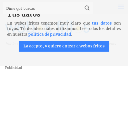
Tus datos
En webos fritos tenemos muy claro que
tus datos
son
tuyos.
Tú decides cuáles utilizamos.
Lee todos los detalles
en nuestra
política de privacidad
.
Inicio
>
Recetas
>
Postres y tartas
>
Yogur con frutas en vasos
La acepto, y quiero entrar a webos fritos
Publicidad