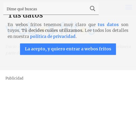
Tus datos
En webos fritos tenemos muy claro que
tus datos
son
tuyos.
Tú decides cuáles utilizamos.
Lee todos los detalles
en nuestra
política de privacidad
.
Inicio
>
Viajar es aprender
>
Rutas por España
>
Asturias: primera
La acepto, y quiero entrar a webos fritos
parte de nuestra ruta en coche del verano
Publicidad