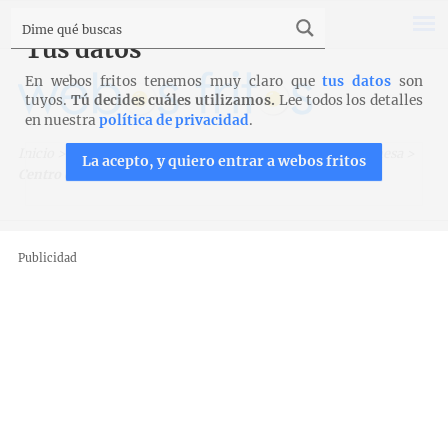
Tus datos
En webos fritos tenemos muy claro que
tus datos
son
tuyos.
Tú decides cuáles utilizamos.
Lee todos los detalles
en nuestra
política de privacidad
.
Inicio
>
Trucos, técnicas y productos
>
Decoración de la mesa
>
La acepto, y quiero entrar a webos fritos
Centro de mesa de Navidad con verduras
Publicidad