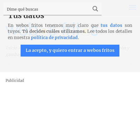
Tus datos
En webos fritos tenemos muy claro que
tus datos
son
tuyos.
Tú decides cuáles utilizamos.
Lee todos los detalles
en nuestra
política de privacidad
.
Inicio
>
Recetas
>
Ensaladas
>
Ensalada de brotes, melocotón y
La acepto, y quiero entrar a webos fritos
gambas
Publicidad