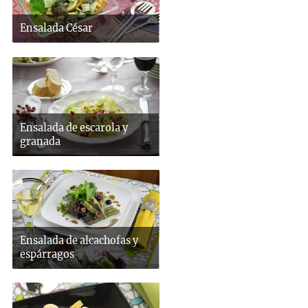
Ensalada César
Ensalada de escarola y
granada
Ensalada de alcachofas y
espárragos