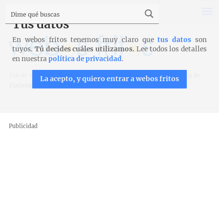
Tus datos
En webos fritos tenemos muy claro que
tus datos
son
tuyos.
Tú decides cuáles utilizamos.
Lee todos los detalles
en nuestra
política de privacidad
.
Inicio
>
Recetas
>
Entrantes y aperitivos
>
Ensaladilla rusa a lo
La acepto, y quiero entrar a webos fritos
Cuéntame
Publicidad