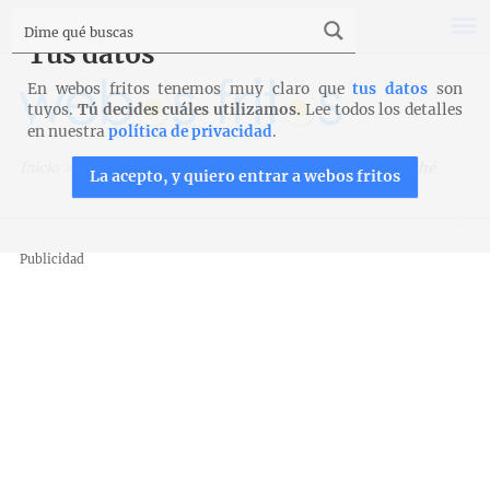
Tus datos
En webos fritos tenemos muy claro que
tus datos
son
tuyos.
Tú decides cuáles utilizamos.
Lee todos los detalles
en nuestra
política de privacidad
.
Inicio
>
Recetas
>
Verduras y legumbres
>
Esparrágos poché
La acepto, y quiero entrar a webos fritos
Publicidad