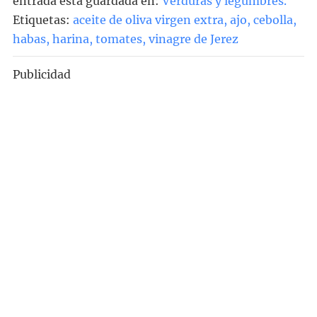
entrada está guardada en:
Verduras y legumbres
.
Etiquetas:
aceite de oliva virgen extra
,
ajo
,
cebolla
,
habas
,
harina
,
tomates
,
vinagre de Jerez
Publicidad