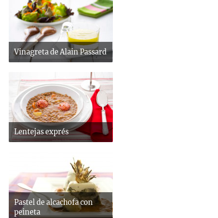
Vinagreta de Alain Passard
Lentejas exprés
Pastel de alcachofa con
peineta