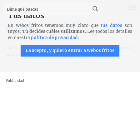
Tus datos
En webos fritos tenemos muy claro que
tus datos
son
tuyos.
Tú decides cuáles utilizamos.
Lee todos los detalles
en nuestra
política de privacidad
.
Inicio
>
Recetas
>
Verduras y legumbres
>
Estofado de habas con
La acepto, y quiero entrar a webos fritos
camisa
Publicidad