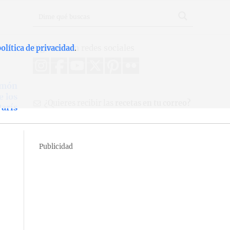
Síguenos en redes sociales
olítica de privacidad
.
jamón
e los
¿Quieres recibir las
recetas en tu correo?
arís
Publicidad