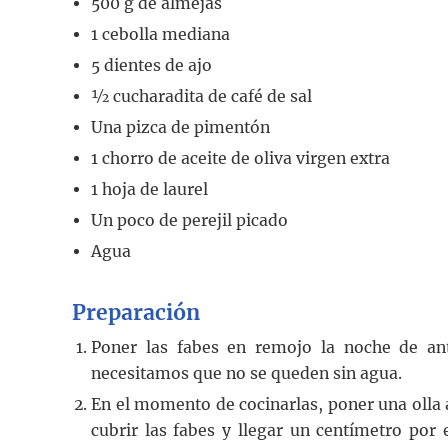
500
g
de almejas
1
cebolla mediana
5
dientes de ajo
½
cucharadita
de café de sal
Una pizca de pimentón
1
chorro de aceite de oliva virgen extra
1
hoja de laurel
Un poco de perejil picado
Agua
Preparación
Poner las fabes en remojo la noche de a
necesitamos que no se queden sin agua.
En el momento de cocinarlas, poner una olla a
cubrir las fabes y llegar un centímetro por