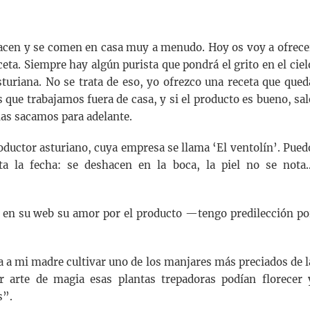
hacen y se comen en casa muy a menudo. Hoy os voy a ofrece
ceta. Siempre hay algún purista que pondrá el grito en el ciel
turiana. No se trata de eso, yo ofrezco una receta que qued
 que trabajamos fuera de casa, y si el producto es bueno, sal
las sacamos para adelante.
oductor asturiano, cuya empresa se llama ‘El ventolín’. Pued
a la fecha: se deshacen en la boca, la piel no se nota
a en su web su amor por el producto —tengo predilección po
a a mi madre cultivar uno de los manjares más preciados de l
 arte de magia esas plantas trepadoras podían florecer 
s”.