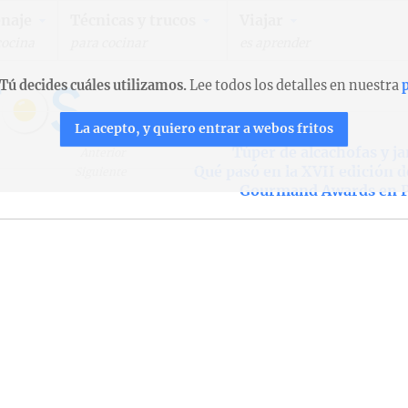
naje
Técnicas y trucos
Viajar
cocina
para cocinar
es aprender
Tú decides cuáles utilizamos.
Lee todos los detalles en nuestra
p
La acepto, y quiero entrar a webos fritos
Túper de alcachofas y 
Anterior
Qué pasó en la XVII edición d
Siguiente
Gourmand Awards en P