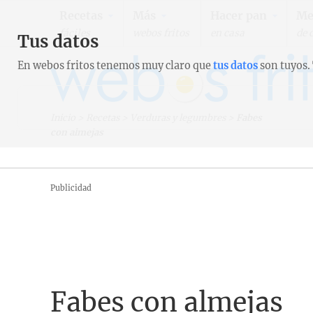
Recetas
Más
Hacer pan
Me
fáciles
webos fritos
en casa
de 
Tus datos
En webos fritos tenemos muy claro que
tus datos
son tuyos.
Inicio
>
Recetas
>
Verduras y legumbres
>
Fabes
con almejas
Publicidad
Fabes con almejas