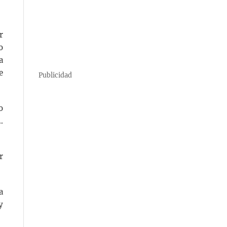
r
o
a
e
Publicidad
o
…
r
a
y