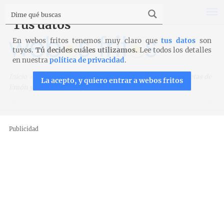
Tus datos
En webos fritos tenemos muy claro que
tus datos
son
tuyos.
Tú decides cuáles utilizamos.
Lee todos los detalles
en nuestra
política de privacidad
.
Inicio
>
Recetas
>
Bizcochos, magdalenas y galletas
>
Galletas de
La acepto, y quiero entrar a webos fritos
limón y aceite de oliva para amasadora
Publicidad