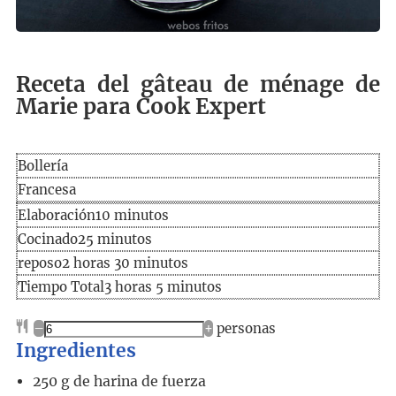
Receta del gâteau de ménage de
Marie para Cook Expert
Bollería
Francesa
Elaboración
minutos
Elaboración
10
minutos
Cocinado
minutos
Cocinado
25
minutos
horas
minutos
reposo
2
horas
30
minutos
Tiempo
horas
minutos
Tiempo Total
3
horas
5
minutos
total
–
+
personas
Ingredientes
250
g
de harina de fuerza