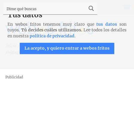
Tus datos
En webos fritos tenemos muy claro que
tus datos
son
tuyos.
Tú decides cuáles utilizamos.
Lee todos los detalles
en nuestra
política de privacidad
.
Inicio
>
Recetas para Cook Expert de Magimix
>
Gâteau de
La acepto, y quiero entrar a webos fritos
ménage de Marie para Cook Expert
Publicidad