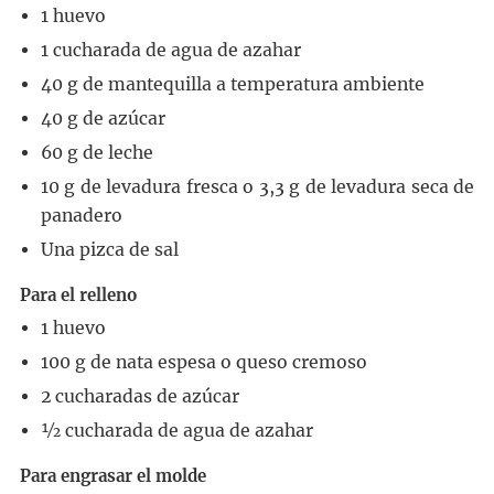
1
huevo
1
cucharada
de agua de azahar
40
g
de mantequilla a temperatura ambiente
40
g
de azúcar
60
g
de leche
10
g
de levadura fresca o 3,3 g de levadura seca de
panadero
Una pizca de sal
Para el relleno
1
huevo
100
g
de nata espesa o queso cremoso
2
cucharadas
de azúcar
½
cucharada
de agua de azahar
Para engrasar el molde