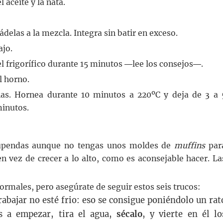
l aceite y la nata.
delas a la mezcla. Integra sin batir en exceso.
ajo.
el frigorífico durante 15 minutos ―lee los consejos―.
l horno.
as. Hornea durante 10 minutos a 220ºC y deja de 3 a 
minutos.
stupendas aunque no tengas unos moldes de
muffins
par
en vez de crecer a lo alto, como es aconsejable hacer. La
rmales, pero asegúrate de seguir estos seis trucos:
rabajar no esté frio: eso se consigue poniéndolo un rat
as a empezar, tira el agua,
sécalo
, y vierte en él lo