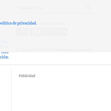
Síguenos en redes sociales
olítica de privacidad
.
s una
ocina
¿Quieres recibir las
recetas en tu correo?
s una
ción
Publicidad