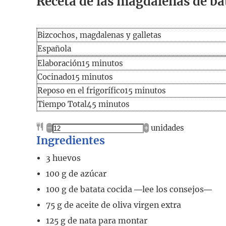
Receta de las magdalenas de ba
Bizcochos, magdalenas y galletas
Española
Elaboración
minutos
Elaboración
15
minutos
Cocinado
minutos
Cocinado
15
minutos
minutos
Reposo en el frigorífico
15
minutos
Tiempo
minutos
Tiempo Total
45
minutos
total
–
+
unidades
Ingredientes
3
huevos
100
g
de azúcar
100
g
de batata cocida ―lee los consejos―
75
g
de aceite de oliva virgen extra
125
g
de nata para montar