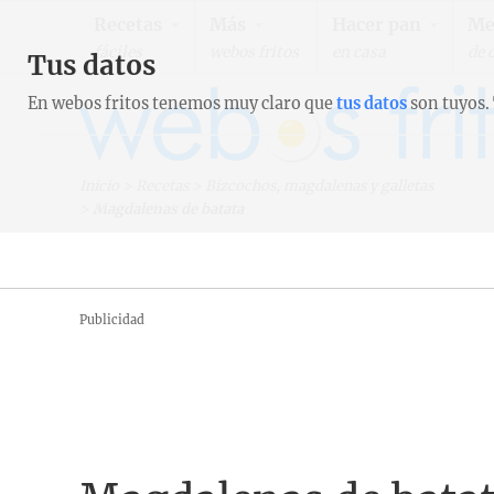
Recetas
Más
Hacer pan
Me
fáciles
webos fritos
en casa
de 
Tus datos
En webos fritos tenemos muy claro que
tus datos
son tuyos.
Inicio
>
Recetas
>
Bizcochos, magdalenas y galletas
>
Magdalenas de batata
Publicidad