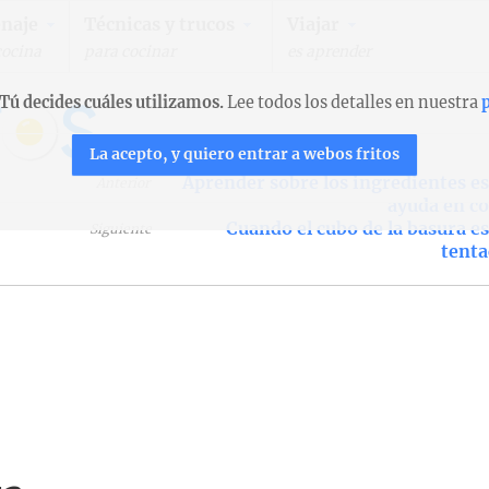
naje
Técnicas y trucos
Viajar
cocina
para cocinar
es aprender
Tú decides cuáles utilizamos.
Lee todos los detalles en nuestra
p
La acepto, y quiero entrar a webos fritos
Aprender sobre los ingredientes e
Anterior
ayuda en c
Cuando el cubo de la basura e
Siguiente
tenta