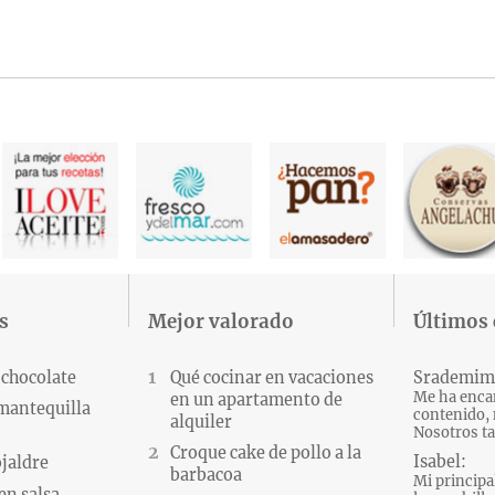
s
Mejor valorado
Últimos
 chocolate
Qué cocinar en vacaciones
Srademim
Me ha encan
en un apartamento de
 mantequilla
contenido, 
alquiler
Nosotros ta
Croque cake de pollo a la
Isabel:
ojaldre
barbacoa
Mi principa
en salsa