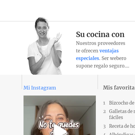
Su cocina con
Nuestros proveedores
te ofrecen
ventajas
especiales
. Ser webero
supone regalo seguro….
Mis favorita
Mi Instagram
Bizcocho de
Galletas de
fáciles
Receta de h
Albóndigas 