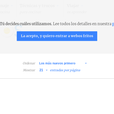
naje
Técnicas y trucos
Viajar
cocina
para cocinar
es aprender
Tú decides cuáles utilizamos.
Lee todos los detalles en nuestra
p
La acepto, y quiero entrar a webos fritos
Ordenar
Mostrar
entradas por página