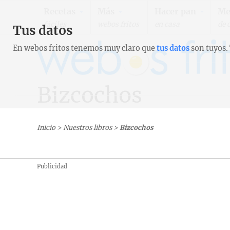
Recetas
Más
Hacer pan
Me
fáciles
webos fritos
en casa
de 
Tus datos
En webos fritos tenemos muy claro que
tus datos
son tuyos.
Bizcochos
Inicio
>
Nuestros libros
>
Bizcochos
Publicidad