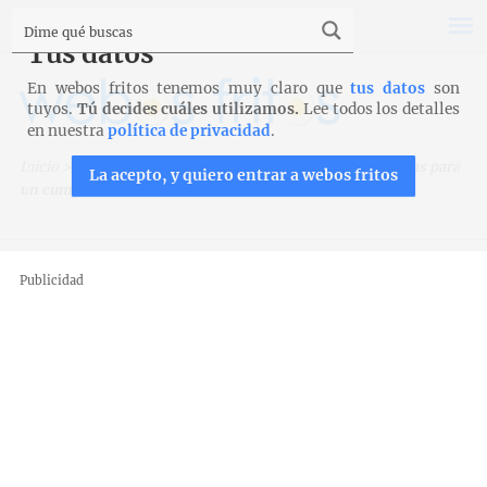
Tus datos
En webos fritos tenemos muy claro que
tus datos
son
tuyos.
Tú decides cuáles utilizamos.
Lee todos los detalles
en nuestra
política de privacidad
.
Inicio
>
Trucos, técnicas y productos
>
Técnicas
>
Plantillas para
La acepto, y quiero entrar a webos fritos
un cumpleaños
Publicidad