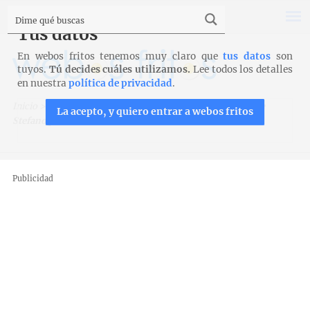
Tus datos
En webos fritos tenemos muy claro que
tus datos
son
tuyos.
Tú decides cuáles utilizamos.
Lee todos los detalles
en nuestra
política de privacidad
.
Inicio
>
Recetas para Thermomix
>
Risotto al champán de
La acepto, y quiero entrar a webos fritos
Stefano para Thermomix
Publicidad