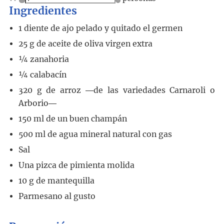
Ingredientes
1
diente de ajo pelado y quitado el germen
25
g
de aceite de oliva virgen extra
¼
zanahoria
¼
calabacín
320
g
de arroz ―de las variedades Carnaroli o
Arborio―
150
ml
de un buen champán
500
ml
de agua mineral natural con gas
Sal
Una pizca de pimienta molida
10
g
de mantequilla
Parmesano al gusto