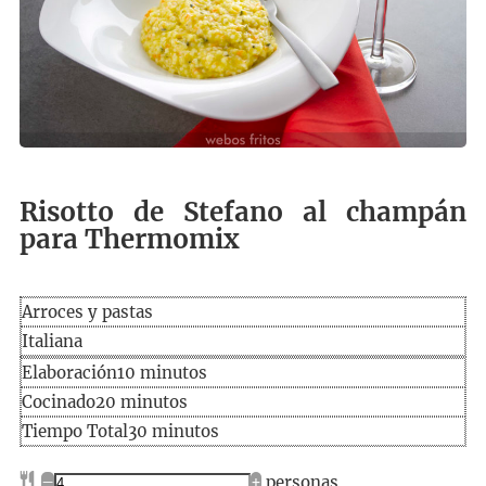
Risotto de Stefano al champán
para Thermomix
Arroces y pastas
Italiana
Elaboración
minutos
Elaboración
10
minutos
Cocinado
minutos
Cocinado
20
minutos
Tiempo
minutos
Tiempo Total
30
minutos
total
–
+
personas