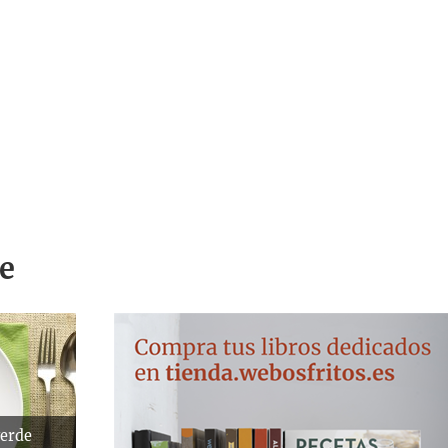
e
verde