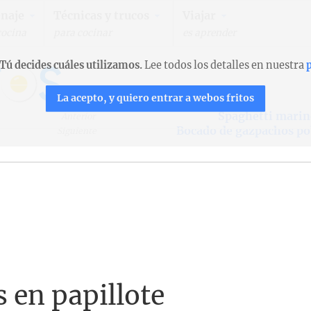
naje
Técnicas y trucos
Viajar
cocina
para cocinar
es aprender
Tú decides cuáles utilizamos.
Lee todos los detalles en nuestra
p
La acepto, y quiero entrar a webos fritos
Spaghetti marin
Anterior
Bocado de gazpachos po
Siguiente
 en papillote