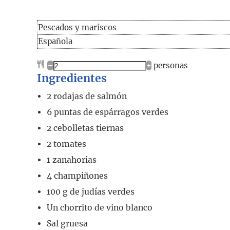
Pescados y mariscos
Española
–
+
personas
Ingredientes
2
rodajas de salmón
6
puntas de espárragos verdes
2
cebolletas tiernas
2
tomates
1
zanahorias
4
champiñones
100
g
de judías verdes
Un chorrito de vino blanco
Sal gruesa