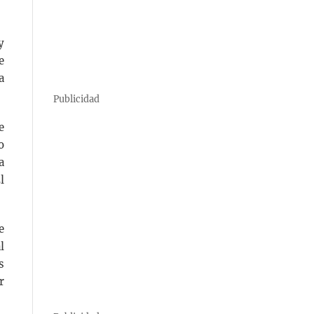
y
e
a
Publicidad
e
o
a
l
e
l
s
r