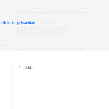
Síguenos en redes sociales
olítica de privacidad
.
eros
bres
¿Quieres recibir las
recetas en tu correo?
Publicidad