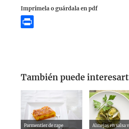
Imprímela o guárdala en pdf
También puede interesart
Parmentier de rape
Almejas en salsa 