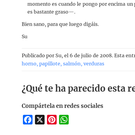
momento es cuando le pongo por encima un p
es bastante graso—.
Bien sano, para que luego digáis.
Su
Publicado por
Su
, el
6 de julio de 2008. Esta en
horno
,
papillote
,
salmón
,
verduras
¿Qué te ha parecido esta r
Compártela en redes sociales
Facebook
X
Pinterest
WhatsApp