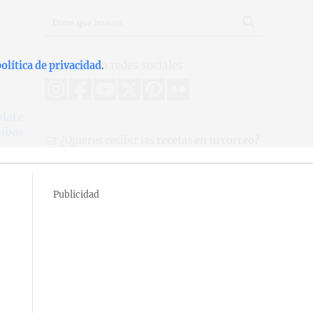
Síguenos en redes sociales
olítica de privacidad
.
olate
ambas
¿Quieres recibir las
recetas en tu correo?
Publicidad