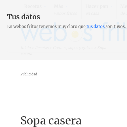
Recetas
Más
Hacer pan
Me
fáciles
webos fritos
en casa
de 
Tus datos
En webos fritos tenemos muy claro que
tus datos
son tuyos.
Inicio
>
Recetas
>
Cremas, sopas y guisos
>
Sopa
casera
Publicidad
Sopa casera