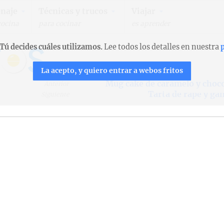
naje
Técnicas y trucos
Viajar
cocina
para cocinar
es aprender
Tú decides cuáles utilizamos.
Lee todos los detalles en nuestra
p
La acepto, y quiero entrar a webos fritos
Mug cake de caramelo y choc
Anterior
Tarta de rape y g
Siguiente