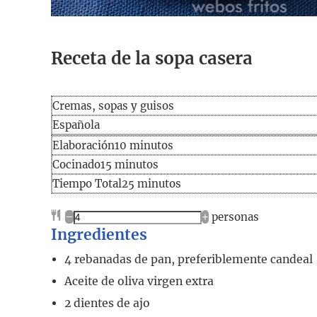
Receta de la sopa casera
Cremas, sopas y guisos
Española
Elaboración
minutos
Elaboración
10
minutos
Cocinado
minutos
Cocinado
15
minutos
Tiempo
minutos
Tiempo Total
25
minutos
total
–
+
personas
Ingredientes
4
rebanadas
de pan, preferiblemente candeal
Aceite de oliva virgen extra
2
dientes
de ajo