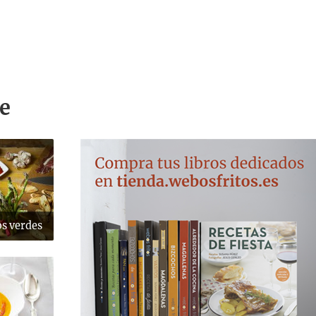
e
os verdes