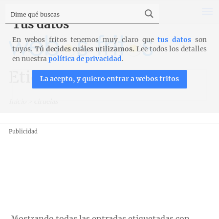
Tus datos
En webos fritos tenemos muy claro que
tus datos
son
tuyos.
Tú decides cuáles utilizamos.
Lee todos los detalles
en nuestra
política de privacidad
.
Etiqueta: ciruelas
La acepto, y quiero entrar a webos fritos
Inicio
>
ciruelas
Publicidad
Mostrando todas las entradas etiquetadas con