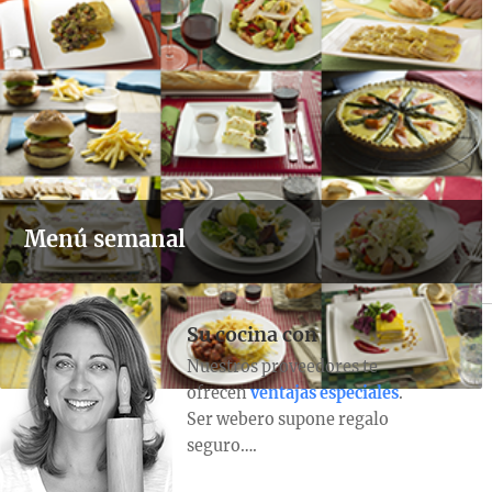
Menú semanal
Su cocina con
Nuestros proveedores te
ofrecen
ventajas especiales
.
Ser webero supone regalo
seguro….