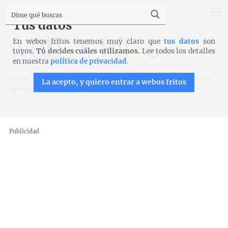
Tus datos
En webos fritos tenemos muy claro que
tus datos
son
tuyos.
Tú decides cuáles utilizamos.
Lee todos los detalles
en nuestra
política de privacidad
.
Inicio
>
Recetas
>
Bizcochos, magdalenas y galletas
>
Bizcocho
La acepto, y quiero entrar a webos fritos
de ciruelas
Publicidad