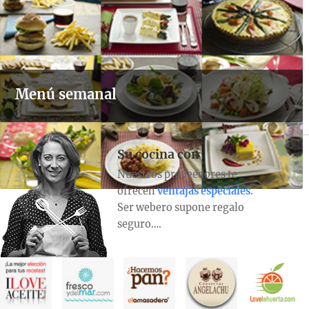
Menú semanal
Su cocina con
Nuestros proveedores te
ofrecen
ventajas especiales
.
Ser webero supone regalo
seguro….