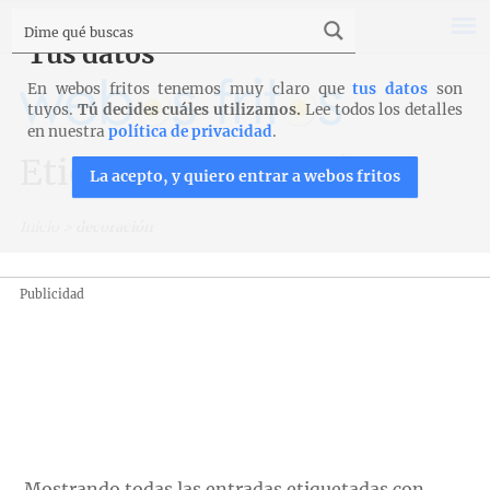
Tus datos
En webos fritos tenemos muy claro que
tus datos
son
tuyos.
Tú decides cuáles utilizamos.
Lee todos los detalles
en nuestra
política de privacidad
.
Etiqueta: decoración
La acepto, y quiero entrar a webos fritos
Inicio
>
decoración
Publicidad
Mostrando todas las entradas etiquetadas con