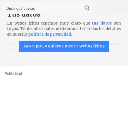
Tus datos
En webos fritos tenemos muy claro que
tus datos
son
tuyos.
Tú decides cuáles utilizamos.
Lee todos los detalles
en nuestra
política de privacidad
.
Inicio
>
Trucos, técnicas y productos
>
Trucos
>
Centro de mesa
La acepto, y quiero entrar a webos fritos
hecho con cebollas
Publicidad