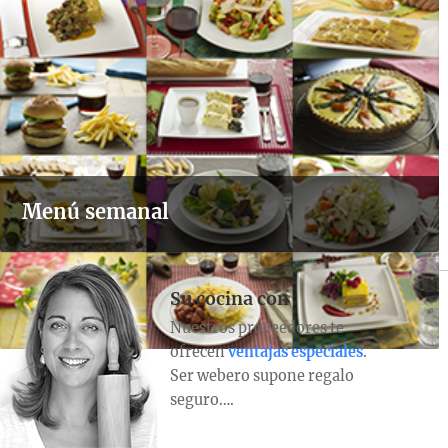
Menú semanal
Su cocina con
Nuestros proveedores te
ofrecen
ventajas especiales
.
Ser webero supone regalo
seguro….