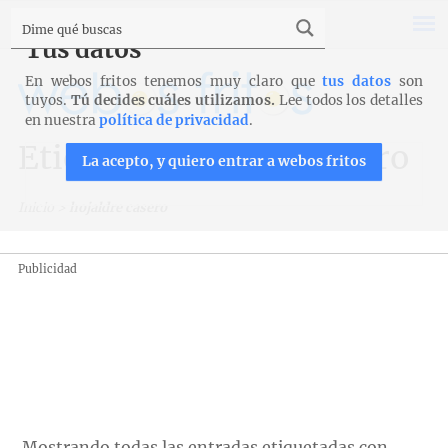
Tus datos
En webos fritos tenemos muy claro que
tus datos
son
tuyos.
Tú decides cuáles utilizamos.
Lee todos los detalles
en nuestra
política de privacidad
.
Etiqueta: hojaldre casero
La acepto, y quiero entrar a webos fritos
Inicio
>
hojaldre casero
Publicidad
Mostrando todas las entradas etiquetadas con