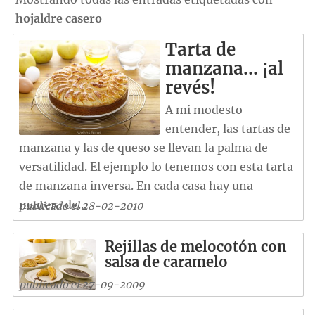
hojaldre casero
Tarta de
manzana… ¡al
revés!
A mi modesto
entender, las tartas de
manzana y las de queso se llevan la palma de
versatilidad. El ejemplo lo tenemos con esta tarta
de manzana inversa. En cada casa hay una
manera de...
publicado el 28-02-2010
Rejillas de melocotón con
salsa de caramelo
publicado el 27-09-2009