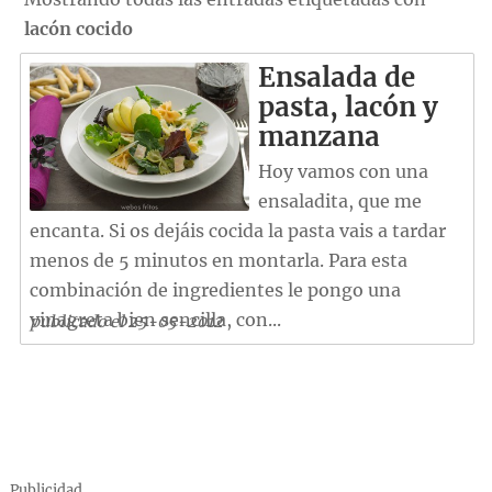
lacón cocido
Ensalada de
pasta, lacón y
manzana
Hoy vamos con una
ensaladita, que me
encanta. Si os dejáis cocida la pasta vais a tardar
menos de 5 minutos en montarla. Para esta
combinación de ingredientes le pongo una
vinagreta bien sencilla, con...
publicado el 25-05-2012
Publicidad