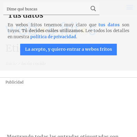
Tus datos
En webos fritos tenemos muy claro que
tus datos
son
tuyos.
Tú decides cuáles utilizamos.
Lee todos los detalles
en nuestra
política de privacidad
.
Etiqueta: lacón cocido
La acepto, y quiero entrar a webos fritos
Inicio
>
lacón cocido
Publicidad
Mostrando todas las entradas etiquetadas con