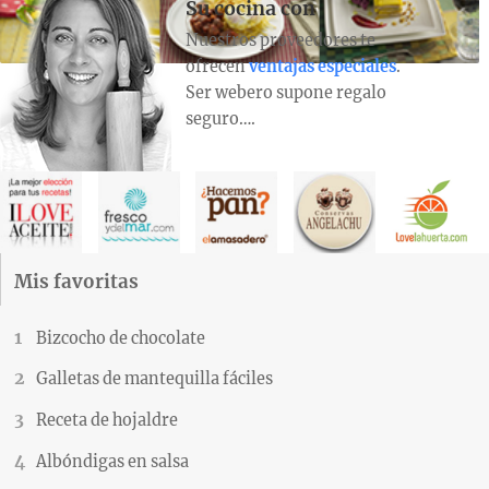
Su cocina con
Nuestros proveedores te
ofrecen
ventajas especiales
.
Ser webero supone regalo
seguro….
Mis favoritas
Bizcocho de chocolate
Galletas de mantequilla fáciles
Receta de hojaldre
Albóndigas en salsa