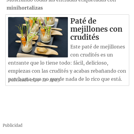
minihortalizas
Paté de
mejillones con
crudités
Este paté de mejillones
con crudités es un
entrante que lo tiene todo: fácil, delicioso,
empiezas con las crudités y acabas rebañando con
pan hasta que no quede nada de lo rico que está.
publicado el 19-12-2023
Publicidad