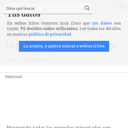
Tus datos
En webos fritos tenemos muy claro que
tus datos
son
tuyos.
Tú decides cuáles utilizamos.
Lee todos los detalles
en nuestra
política de privacidad
.
Etiqueta: minihortalizas
La acepto, y quiero entrar a webos fritos
Inicio
>
minihortalizas
Publicidad
Mostrando todas las entradas etiquetadas con