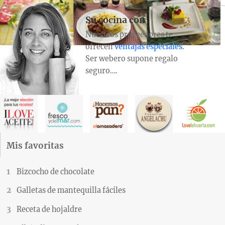
Su cocina con
Nuestros proveedores te
ofrecen
ventajas especiales
.
Ser webero supone regalo
seguro….
Mis favoritas
Bizcocho de chocolate
Galletas de mantequilla fáciles
Receta de hojaldre