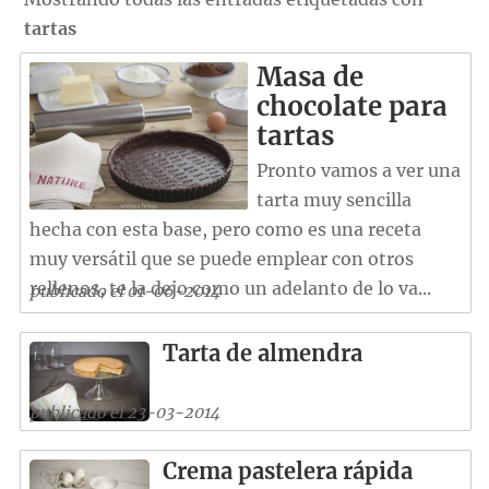
tartas
Masa de
chocolate para
tartas
Pronto vamos a ver una
tarta muy sencilla
hecha con esta base, pero como es una receta
muy versátil que se puede emplear con otros
rellenos, te la dejo como un adelanto de lo va...
publicado el 01-06-2014
Tarta de almendra
publicado el 23-03-2014
Crema pastelera rápida