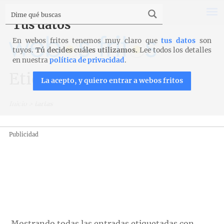
Tus datos
En webos fritos tenemos muy claro que
tus datos
son
tuyos.
Tú decides cuáles utilizamos.
Lee todos los detalles
en nuestra
política de privacidad
.
Etiqueta: tartas
La acepto, y quiero entrar a webos fritos
Inicio
>
tartas
Publicidad
Mostrando todas las entradas etiquetadas con