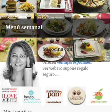
Menú semanal
Su cocina con
Nuestros proveedores te
ofrecen
ventajas especiales
.
Ser webero supone regalo
seguro….
Mis favoritas