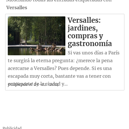
Versalles
Versalles:
jardines,
compras y
gastronomía
Si vas unos días a París
te surgirá la eterna pregunta: ¿merece la pena
acercarse a Versalles? Pues depende. Si es una
escapada muy corta, bastante vas a tener con
empaparte de la ciudad y...
publicado el 25-02-2014
Publicidad