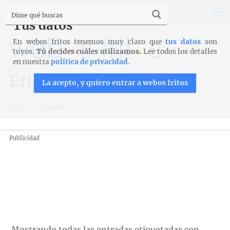
Tus datos
En webos fritos tenemos muy claro que
tus datos
son
tuyos.
Tú decides cuáles utilizamos.
Lee todos los detalles
en nuestra
política de privacidad
.
Etiqueta: Versalles
La acepto, y quiero entrar a webos fritos
Inicio
>
Versalles
Publicidad
Mostrando todas las entradas etiquetadas con