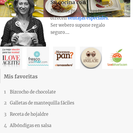
Su cocina con
Nuestros proveedores te
ofrecen
ventajas especiales
.
Ser webero supone regalo
seguro….
Mis favoritas
Bizcocho de chocolate
Galletas de mantequilla fáciles
Receta de hojaldre
Albóndigas en salsa