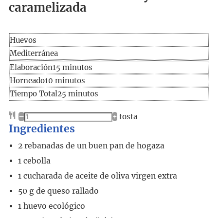
caramelizada
Huevos
Mediterránea
Elaboración
minutos
Elaboración
15
minutos
minutos
Horneado
10
minutos
Tiempo
minutos
Tiempo Total
25
minutos
total
–
+
tosta
Ingredientes
2
rebanadas
de un buen pan de hogaza
1
cebolla
1
cucharada
de aceite de oliva virgen extra
50
g
de queso rallado
1
huevo ecológico