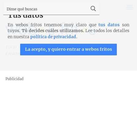
Tus datos
En webos fritos tenemos muy claro que
tus datos
son
tuyos.
Tú decides cuáles utilizamos.
Lee todos los detalles
en nuestra
política de privacidad
.
Inicio
>
Recetas
>
Huevos
>
Tosta de huevo y cebolla
La acepto, y quiero entrar a webos fritos
caramelizada
Publicidad