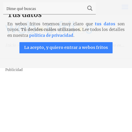
Tus datos
En webos fritos tenemos muy claro que
tus datos
son
tuyos.
Tú decides cuáles utilizamos.
Lee todos los detalles
en nuestra
política de privacidad
.
Inicio
>
Eventos
>
Y el ganador del sorteo del 6º aniversario es…
La acepto, y quiero entrar a webos fritos
Publicidad