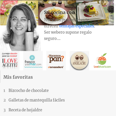
Su cocina con
Nuestros proveedores te
ofrecen
ventajas especiales
.
Ser webero supone regalo
seguro….
Mis favoritas
Bizcocho de chocolate
Galletas de mantequilla fáciles
Receta de hojaldre