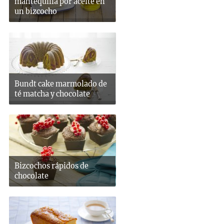
mantequilla por aceite en
un bizcocho
Bundt cake marmolado de
té matcha y chocolate
Bizcochos rápidos de
chocolate