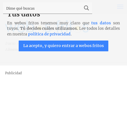
Tus datos
En webos fritos tenemos muy claro que
tus datos
son
tuyos.
Tú decides cuáles utilizamos.
Lee todos los detalles
en nuestra
política de privacidad
.
Inicio
>
Recetas
>
Bizcochos, magdalenas y galletas
>
La acepto, y quiero entrar a webos fritos
Almendrones
Publicidad