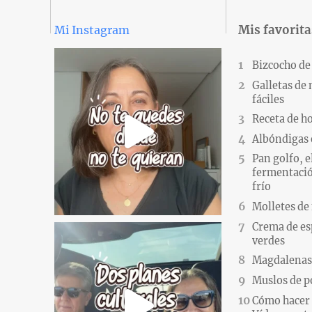
Mis favorita
Mi Instagram
Bizcocho de
Galletas de
fáciles
Receta de h
Albóndigas 
Pan golfo, e
fermentació
frío
Molletes de
Crema de es
verdes
Magdalenas.
Muslos de po
Cómo hacer 