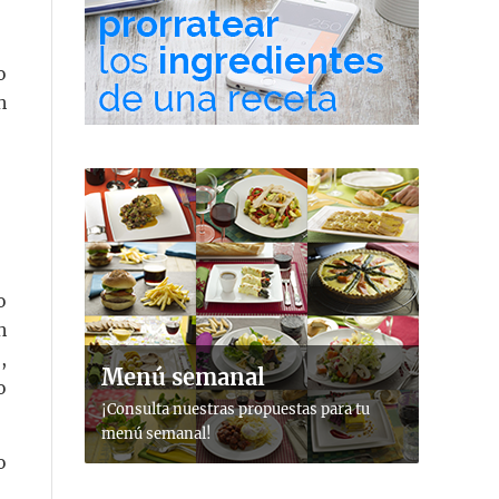
o
n
o
n
,
Menú semanal
o
¡Consulta nuestras propuestas para tu
menú semanal!
o