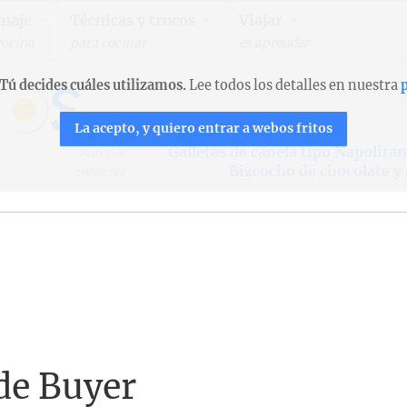
naje
Técnicas y trucos
Viajar
cocina
para cocinar
es aprender
Tú decides cuáles utilizamos.
Lee todos los detalles en nuestra
p
La acepto, y quiero entrar a webos fritos
Galletas de canela tipo Napolit
Anterior
Bizcocho de chocolate y
Siguiente
de Buyer