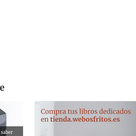
e
 saber