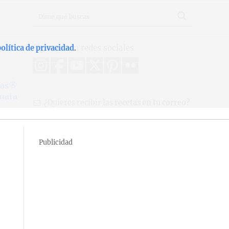
Síguenos en redes sociales
olítica de privacidad
.
anas®
 nata
¿Quieres recibir las
recetas en tu correo?
Publicidad