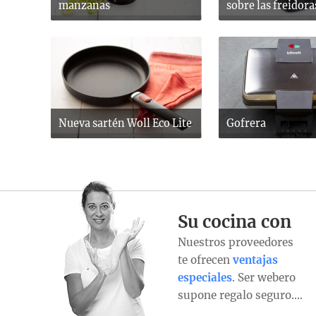
manzanas
sobre las freidora
Nueva sartén Woll Eco Lite
Gofrera
Su cocina con
Nuestros proveedores
te ofrecen
ventajas
especiales
. Ser webero
supone regalo seguro….