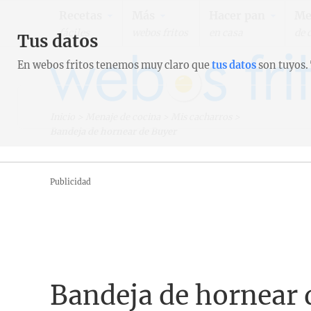
Recetas
Más
Hacer pan
Me
fáciles
webos fritos
en casa
de 
Tus datos
En webos fritos tenemos muy claro que
tus datos
son tuyos.
Inicio
>
Menaje de cocina
>
Mis cacharros
>
Bandeja de hornear de Buyer
Publicidad
Bandeja de hornear 