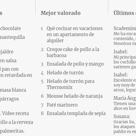
s
Mejor valorado
Últimos
 chocolate
Qué cocinar en vacaciones
Srademim
Me ha encan
en un apartamento de
 mantequilla
contenido, 
alquiler
Nosotros ta
Croque cake de pollo a la
Isabel:
ojaldre
barbacoa
Mi principa
en salsa
los cuchillo
Ensalada de pollo y mango
sartenes gas
l pan con
Helado de turrón
Isabel:
n retardada en
Excelente e
Helado de turrón para
soy muy de 
Thermomix
 masa blanca
arroz, legum
Mousse helado de naranja
Maria Áng
párragos
Tienen una 
Paté marinero
ahre en brev
 Vídeo receta
Ensalada templada de sepia
Susana:
Gracias Su, 
llo a la cerveza
los ataques d
palmeritas.
pañito es es