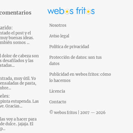
 comentarios
Nosotros
arido:
tado el post y el
Aviso legal
muy buenas ideas.
mbién somos ...
Política de privacidad
l dolor de cabeza son
Protección de datos: son tus
s desafilados y las
datos
tadas...
Publicidad en webos fritos: cómo
ntrada, muy útil. Yo
lo hacemos
ensaladas de pasta,
bre...
Licencia
eles:
pinta estupenda. Las
Contacto
e. Gracias...
© webos fritos | 2007 — 2026
las voy a hacer para
e dulce.. jajaja. El
p...