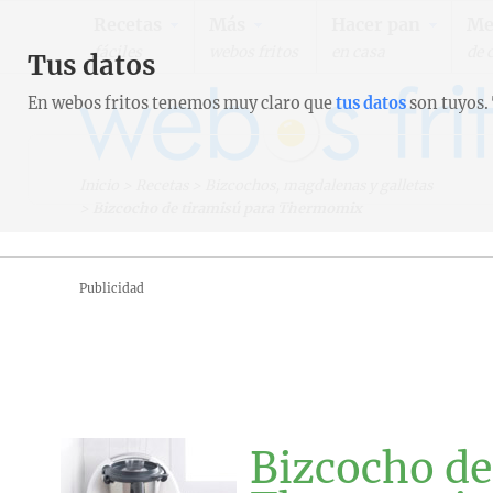
Recetas
Más
Hacer pan
Me
fáciles
webos fritos
en casa
de 
Tus datos
En webos fritos tenemos muy claro que
tus datos
son tuyos.
Inicio
>
Recetas
>
Bizcochos, magdalenas y galletas
>
Bizcocho de tiramisú para Thermomix
Publicidad
Bizcocho de