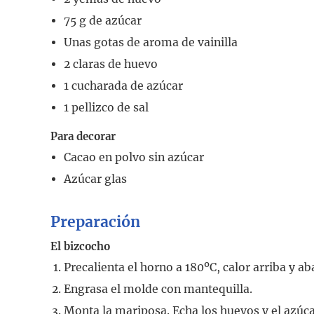
75
g
de azúcar
Unas gotas de aroma de vainilla
2
claras de huevo
1
cucharada
de azúcar
1
pellizco de sal
Para decorar
Cacao en polvo sin azúcar
Azúcar glas
Preparación
El bizcocho
Precalienta el horno a 180ºC, calor arriba y ab
Engrasa el molde con mantequilla.
Monta la mariposa. Echa los huevos y el azúc