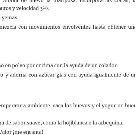
. Monta de nuevo la mariposa. Incorpora las claras, l
nutos y velocidad 3½.
s yemas.
 mezcla con movimientos envolventes hasta obtener un
o en polvo por encima con la ayuda de un colador.
cho y adorna con azúcar glas con ayuda igualmente de u
temperatura ambiente: saca los huevos y el yogur un bue
ra de sabor suave, como la hojiblanca o la arbequina.
 Valor ¡me encanta!