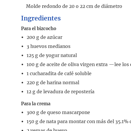
Molde redondo de 20 o 22 cm de diámetro
Ingredientes
Para el bizcocho
200
g
de azúcar
3
huevos medianos
125
g
de yogur natural
100
g
de aceite de oliva virgen extra
—lee los
1
cucharadita
de café soluble
220
g
de harina normal
12
g
de levadura de repostería
Para la crema
300
g
de queso mascarpone
150
g
de nata para montar con más del 35.1% 
2
yemas de huevo