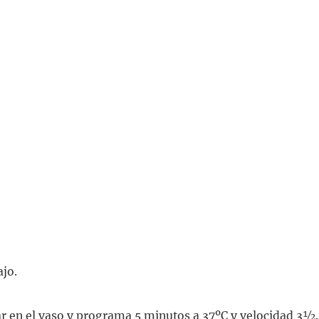
ajo.
ar en el vaso y programa 5 minutos a 37ºC y velocidad 3½.