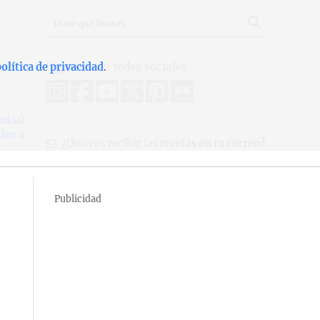
Síguenos en redes sociales
olítica de privacidad
.
misú
dora
¿Quieres recibir las
recetas en tu correo?
Publicidad