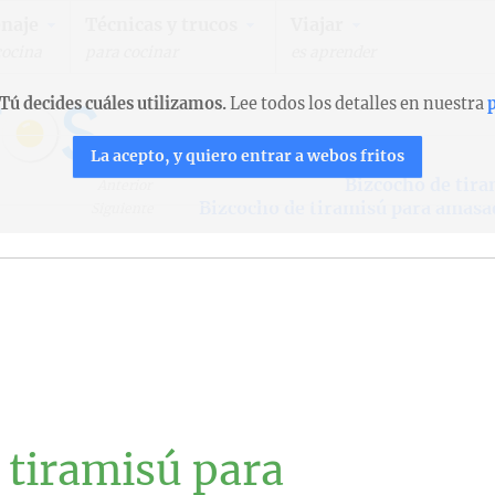
naje
Técnicas y trucos
Viajar
cocina
para cocinar
es aprender
Tú decides cuáles utilizamos.
Lee todos los detalles en nuestra
p
La acepto, y quiero entrar a webos fritos
Bizcocho de tira
Anterior
Bizcocho de tiramisú para amasa
Siguiente
 tiramisú para