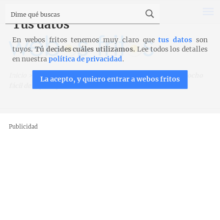
Tus datos
En webos fritos tenemos muy claro que
tus datos
son
tuyos.
Tú decides cuáles utilizamos.
Lee todos los detalles
en nuestra
política de privacidad
.
Inicio
>
Recetas
>
Bizcochos, magdalenas y galletas
>
Bizcocho
La acepto, y quiero entrar a webos fritos
fácil de espelta para Thermomix
Publicidad