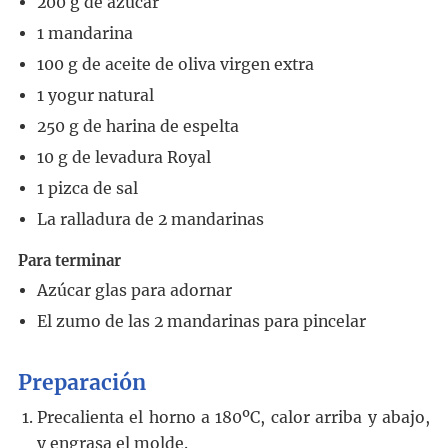
200
g
de azúcar
1
mandarina
100
g
de aceite de oliva virgen extra
1
yogur natural
250
g
de harina de espelta
10
g
de levadura Royal
1
pizca de sal
La ralladura de 2 mandarinas
Para terminar
Azúcar glas para adornar
El zumo de las 2 mandarinas
para pincelar
Preparación
Precalienta el horno a 180ºC, calor arriba y abajo,
y engrasa el molde.