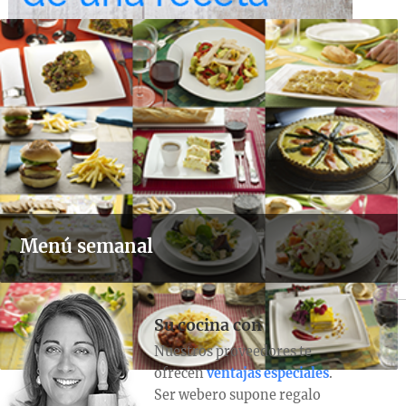
Menú semanal
Su cocina con
Nuestros proveedores te
ofrecen
ventajas especiales
.
Ser webero supone regalo