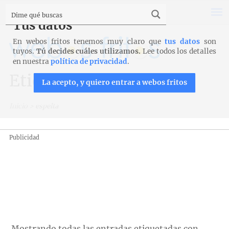
Tus datos
En webos fritos tenemos muy claro que
tus datos
son
tuyos.
Tú decides cuáles utilizamos.
Lee todos los detalles
en nuestra
política de privacidad
.
Etiqueta: espelta
La acepto, y quiero entrar a webos fritos
Inicio
>
espelta
Publicidad
Mostrando todas las entradas etiquetadas con