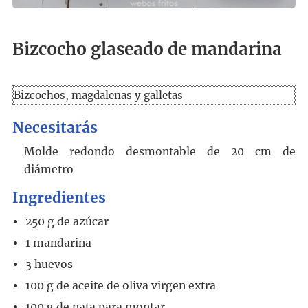
Bizcocho glaseado de mandarina
Bizcochos, magdalenas y galletas
Necesitarás
Molde redondo desmontable de 20 cm de
diámetro
Ingredientes
250
g
de azúcar
1
mandarina
3
huevos
100
g
de aceite de oliva virgen extra
100
g
de nata para montar