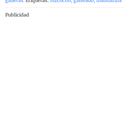
galletas
.
Etiquetas:
bizcocho
,
glaseado
,
mandarina
Publicidad