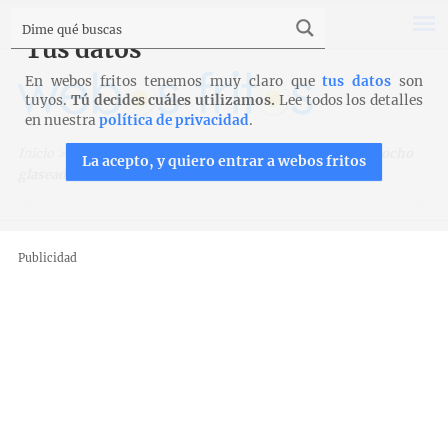
Tus datos
En webos fritos tenemos muy claro que
tus datos
son
tuyos.
Tú decides cuáles utilizamos.
Lee todos los detalles
en nuestra
política de privacidad
.
Inicio
>
Recetas
>
Bizcochos, magdalenas y galletas
>
Bizcocho
La acepto, y quiero entrar a webos fritos
glaseado de mandarina
Publicidad