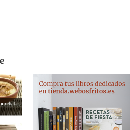
e
 horchata