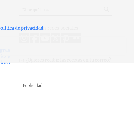
Síguenos en redes sociales
olítica de privacidad
.
egras
ke y
¿Quieres recibir las
recetas en tu correo?
dora
Publicidad