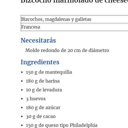
Bizcocho marmolado de cheese
Bizcochos, magdalenas y galletas
Francesa
Necesitarás
Molde redondo de 20 cm de diámetro
Ingredientes
150
g
de mantequilla
180
g
de harina
10
g
de levadura
3
huevos
180
g
de azúcar
30
g
de cacao
150
g
de queso tipo Philadelphia