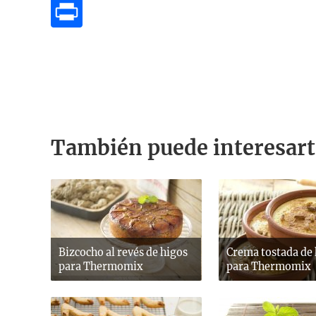
También puede interesart
Bizcocho al revés de higos
Crema tostada de
para Thermomix
para Thermomix