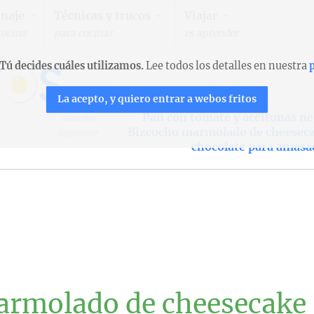
naje
Técnicas y trucos
Viajar
cocina
para cocinar
es aprender
Tú decides cuáles utilizamos.
Lee todos los detalles en nuestra
p
La acepto, y quiero entrar a webos fritos
Pan con tomate y aceitunas n
Anterior
Bizcocho marmolado de cheeseca
Siguiente
chocolate para amasa
armolado de cheesecake