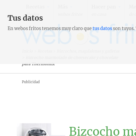
Recetas
Más
Hacer pan
Me
fáciles
webos fritos
en casa
de 
Tus datos
En webos fritos tenemos muy claro que
tus datos
son tuyos.
Inicio
>
Recetas
>
Bizcochos, magdalenas y galletas
>
Bizcocho marmolado de cheesecake y chocolate
para Thermomix
Publicidad
Bizcocho m