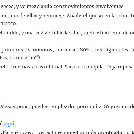
s veces, y ve mezclando con movimientos envolventes.
 en una de ellas y remueve. Añade el queso en la otra. T
un poco.
l molde, y una vez vertidas las dos, mete el extremo de u
 primeros 15 minutos, horno a 180ºC; los siguientes 1
tos, horno a 160ºC.
l horno hasta casi el final. Saca a una rejilla. Deja reposa
es Mascarpone, puedes emplearlo, pero quita 20 gramos d
ré
aquí
.
 día para otro. Los sabores quedan más acentuados y l