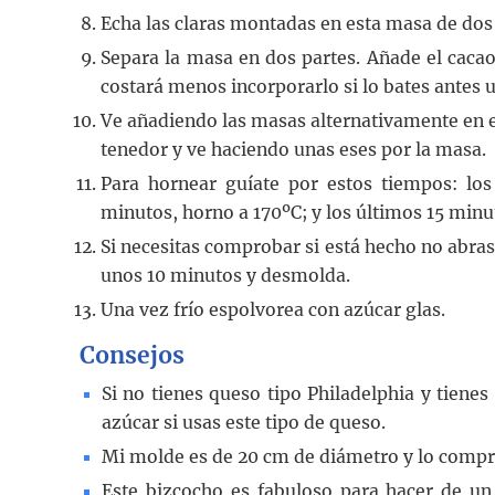
Echa las claras montadas en esta masa de do
Separa la masa en dos partes. Añade el cacao
costará menos incorporarlo si lo bates antes 
Ve añadiendo las masas alternativamente en e
tenedor y ve haciendo unas eses por la masa.
Para hornear guíate por estos tiempos: los
minutos, horno a 170ºC; y los últimos 15 minu
Si necesitas comprobar si está hecho no abras e
unos 10 minutos y desmolda.
Una vez frío espolvorea con azúcar glas.
Consejos
Si no tienes queso tipo Philadelphia y tien
azúcar si usas este tipo de queso.
Mi molde es de 20 cm de diámetro y lo comp
Este bizcocho es fabuloso para hacer de un