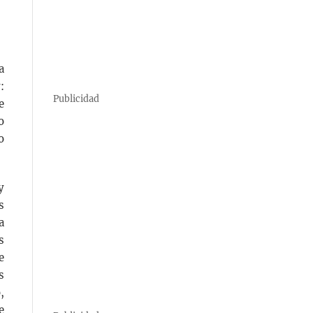
a
:
Publicidad
e
o
o
y
s
a
s
e
s
,
e