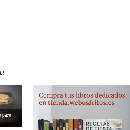
e
a para