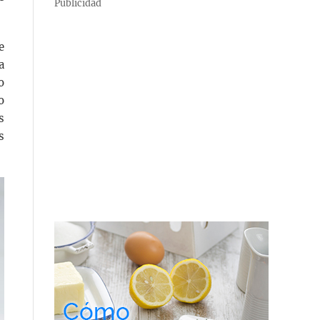
Publicidad
e
a
o
o
s
s