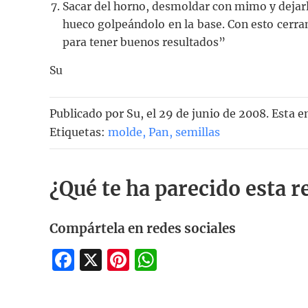
Sacar del horno, desmoldar con mimo y dejarlo 
hueco golpeándolo en la base. Con esto cerram
para tener buenos resultados”
Su
Publicado por
Su
, el
29 de junio de 2008. Esta e
Etiquetas:
molde
,
Pan
,
semillas
¿Qué te ha parecido esta r
Compártela en redes sociales
Facebook
X
Pinterest
WhatsApp