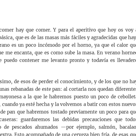
r, comer hay que comer. Y para el aperitivo que hoy os voy 
ásica, que es de las masas más fáciles y agradecidas que hay
rano es un poco incómodo por el horno, ya que el calor qu
 que me encanta, que es como sube la masa. En verano horne
puedo contener me levanto pronto y todavía es llevader
ísimo, de esos de perder el conocimiento, y de los que no ha
unas rebanadas de este pan: al cortarla nos quedan diferente
 mayonesa a la que le habremos puesto un poco de cebollet
s, cuando ya esté hecha y la volvemos a batir con estos nuevo
a de pan que habremos tostado previamente un poco para qu
caseras: guardaremos las debidas precauciones que todo
o de pescados ahumados —por ejemplo, salmón, bacalao
extra. Esto acompañado de una cerveza bien fría, de esas qu