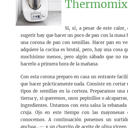
Thermomix
Sí, sí, a pesar de este calo
sugerir hay que hacer un poco de pan con la masa b
una corona de pan con semillas. Hacer pan en ve
adquiere la cocina es brutal, pero, hay una cosa
muchísimo menos, pero algún sábado que no me 
hacerlo a primera hora de la mañana.
Con esta corona preparo en casa un entrante facil
que hacer prácticamente nada. Consiste en cortar 
tipos de semillas en la corteza. Preparamos una
tierna y, si queremos, unos pepinillos o alcaparra
ingredientes. Untamos con esta salsa la rebanad
cruja. Ojo en este tiempo con las mayonesas 
conocemos. A continuación ponemos un surtid
anchoa…— y un chorrito de aceite de oliva virgen 