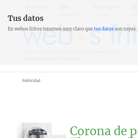
Recetas
Más
Hacer pan
Me
fáciles
webos fritos
en casa
de 
Tus datos
En webos fritos tenemos muy claro que
tus datos
son tuyos.
Inicio
>
Recetas para Thermomix
>
Corona de pan
con semillas para Thermomix
Publicidad
Corona de p