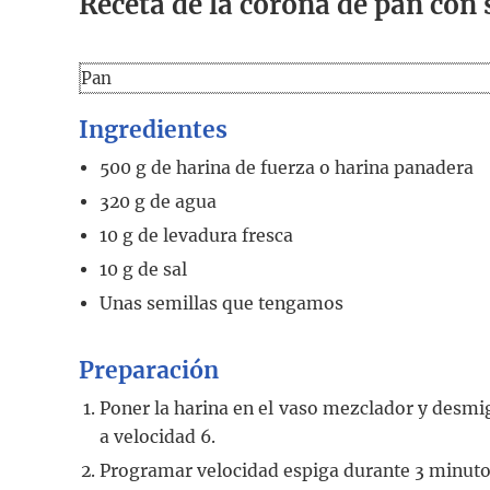
Receta de la corona de pan co
Pan
Ingredientes
500
g
de harina de fuerza o harina panadera
320
g
de agua
10
g
de levadura fresca
10
g
de sal
Unas semillas que tengamos
Preparación
Poner la harina en el vaso mezclador y desmig
a velocidad 6.
Programar velocidad espiga durante 3 minuto