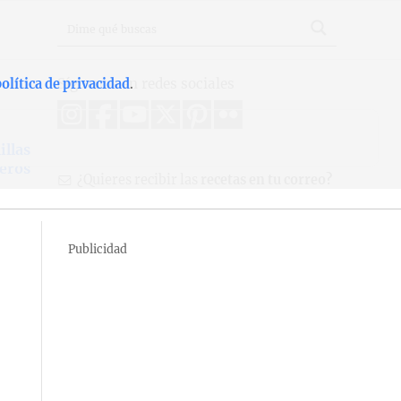
Síguenos en redes sociales
olítica de privacidad
.
illas
eros
¿Quieres recibir las
recetas en tu correo?
Publicidad