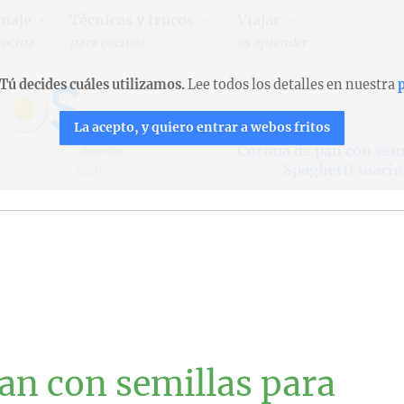
naje
Técnicas y trucos
Viajar
cocina
para cocinar
es aprender
Tú decides cuáles utilizamos.
Lee todos los detalles en nuestra
p
La acepto, y quiero entrar a webos fritos
Corona de pan con sem
Anterior
Spaghetti marin
Siguiente
an con semillas para