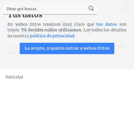
Tus datos
En webos fritos tenemos muy claro que
tus datos
son
tuyos.
Tú decides cuáles utilizamos.
Lee todos los detalles
en nuestra
política de privacidad
.
Inicio
>
Recetas para Thermomix
>
Croquetas de gambas y falso
La acepto, y quiero entrar a webos fritos
txangurro para Thermomix
Publicidad